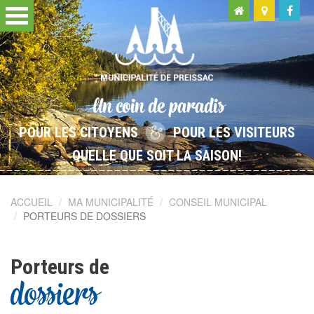
Un coin de paradis
POUR LES CITOYENS
POUR LES VISITEURS
QUELLE QUE SOIT LA SAISON!
ACCUEIL
MA MUNICIPALITÉ
CONSEIL MUNICIPAL
PORTEURS DE DOSSIERS
Porteurs de
dossiers