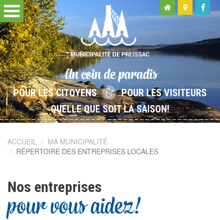
Un coin de paradis
POUR LES CITOYENS
POUR LES VISITEURS
QUELLE QUE SOIT LA SAISON!
ACCUEIL
MA MUNICIPALITÉ
RÉPERTOIRE DES ENTREPRISES LOCALES
Nos entreprises
pour vous aidez!