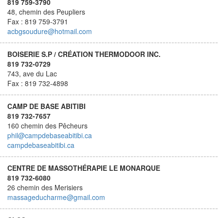
819 759-3790
48, chemin des Peupliers
Fax : 819 759-3791
acbgsoudure@hotmail.com
BOISERIE S.P / CRÉATION THERMODOOR INC.
819 732-0729
743, ave du Lac
Fax : 819 732-4898
CAMP DE BASE ABITIBI
819 732-7657
160 chemin des Pêcheurs
phil@campdebaseabitibi.ca
campdebaseabitibi.ca
CENTRE DE MASSOTHÉRAPIE LE MONARQUE
819 732-6080
26 chemin des Merisiers
massageducharme@gmail.com